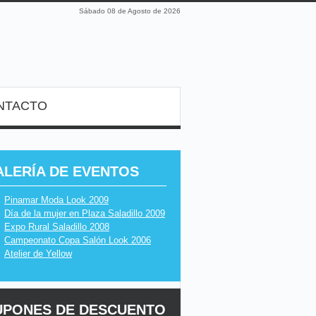
Sábado 08 de Agosto de 2026
NTACTO
ALERÍA DE EVENTOS
Pinamar Moda Look 2009
Día de la mujer en Plaza Saladillo 2009
Expo Rural Saladillo 2008
Campeonato Copa Salón Look 2006
Atelier de Yellow
UPONES DE DESCUENTO