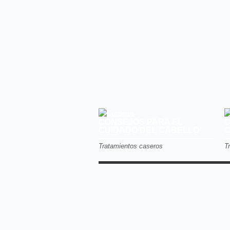
CONSEJOS PARA EL
C
CUIDADO DEL CABELLO
C
Tratamientos caseros
T