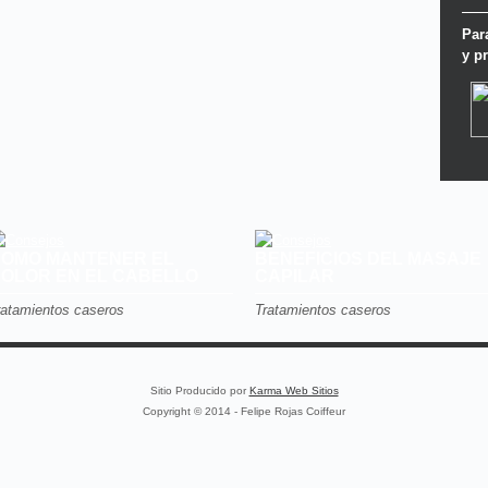
Par
y p
OMO MANTENER EL
BENEFICIOS DEL MASAJE
OLOR EN EL CABELLO
CAPILAR
ratamientos caseros
Tratamientos caseros
Sitio Producido por
Karma Web Sitios
Copyright © 2014 - Felipe Rojas Coiffeur