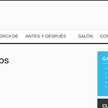
ERCA DE
ANTES Y DESPUÉS
SALÓN
CO
G
TOS
C