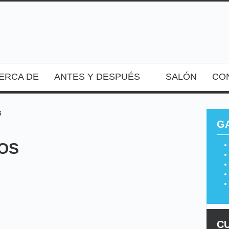
ERCA DE
ANTES Y DESPUÉS
SALÓN
CO
6
G
TOS
C