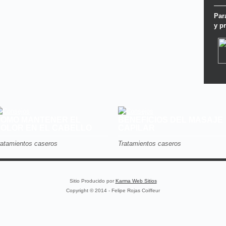
Par
y p
OMO MANTENER EL
BENEFICIOS DEL MASAJE
OLOR EN EL CABELLO
CAPILAR
ratamientos caseros
Tratamientos caseros
Sitio Producido por
Karma Web Sitios
Copyright © 2014 - Felipe Rojas Coiffeur