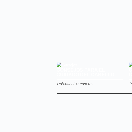
CONSEJOS PARA EL
C
CUIDADO DEL CABELLO
C
Tratamientos caseros
T