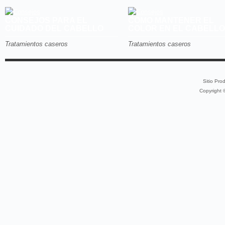
CONSEJOS PARA EL
COMO MANTENER EL
CUIDADO DEL CABELLO
COLOR EN EL CABELLO
Tratamientos caseros
Tratamientos caseros
Sitio Pro
Copyright 